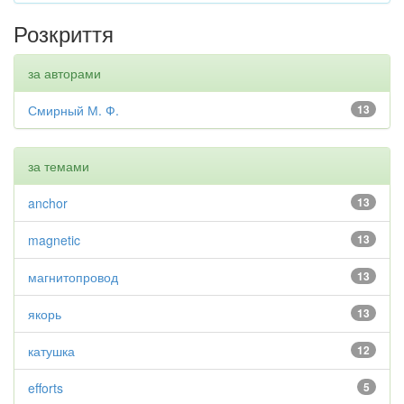
Розкриття
за авторами
Смирный М. Ф.
13
за темами
anchor
13
magnetic
13
магнитопровод
13
якорь
13
катушка
12
efforts
5