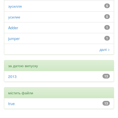
зусилля
5
усилие
5
Adder
1
jumper
1
далі >
за датою випуску
2013
13
містить файли
true
13