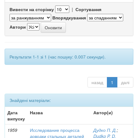
Вивести на сторінку
|
Сортування
Впорядкування
Автори
Результати 1-1 зі 1 (час пошуку: 0.007 секунди).
назад
1
далі
Знайдені матеріали:
Дата
Назва
Автор(и)
випуску
1959
Исследование процесса
Дудко П. Д.
;
доводки стальных деталей
Dudko P. D.