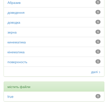
Абразив
1
доведення
1
доводка
1
зерна
1
кинематика
1
кінематика
1
поверхность
1
далі >
містить файли
true
1