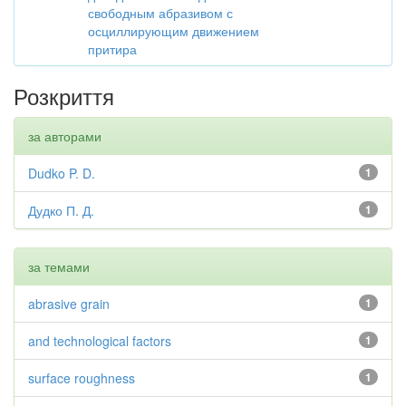
свободным абразивом с
осциллирующим движением
притира
Розкриття
за авторами
Dudko P. D.
1
Дудко П. Д.
1
за темами
abrasive grain
1
and technological factors
1
surface roughness
1