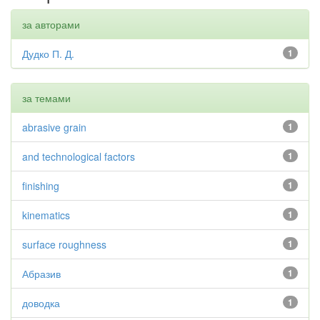
за авторами
Дудко П. Д.
1
за темами
abrasive grain
1
and technological factors
1
finishing
1
kinematics
1
surface roughness
1
Абразив
1
доводка
1