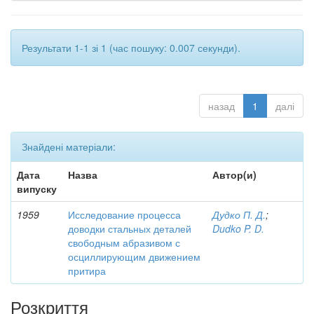
Результати 1-1 зі 1 (час пошуку: 0.007 секунди).
назад
1
далі
Знайдені матеріали:
Дата
Назва
Автор(и)
випуску
1959
Исследование процесса
Дудко П. Д.
;
доводки стальных деталей
Dudko P. D.
свободным абразивом с
осциллирующим движением
притира
Розкриття