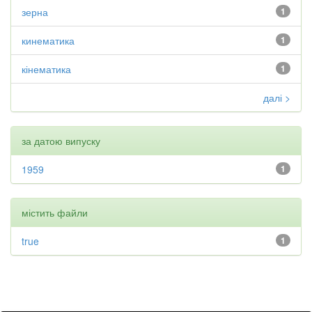
зерна
1
кинематика
1
кінематика
1
далі >
за датою випуску
1959
1
містить файли
true
1