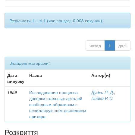
Результати 1-1 зі 1 (час пошуку: 0.003 секунди).
назад
1
далі
Знайдені матеріали:
Дата
Назва
Автор(и)
випуску
1959
Исследование процесса
Дудко П. Д.
;
доводки стальных деталей
Dudko P. D.
свободным абразивом с
осциллирующим движением
притира
Розкриття