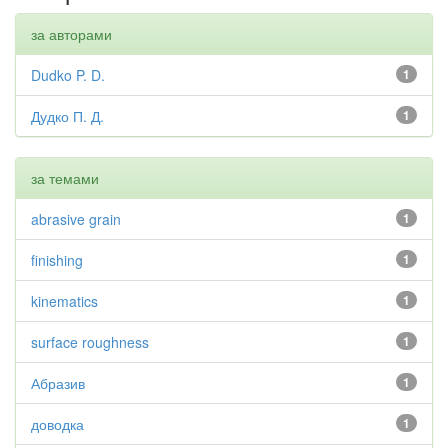
за авторами
Dudko P. D.
1
Дудко П. Д.
1
за темами
abrasive grain
1
finishing
1
kinematics
1
surface roughness
1
Абразив
1
доводка
1