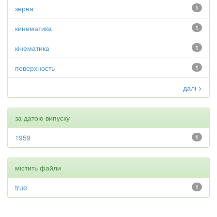
зерна
1
кинематика
1
кінематика
1
поверхность
1
далі >
за датою випуску
1959
1
містить файли
true
1