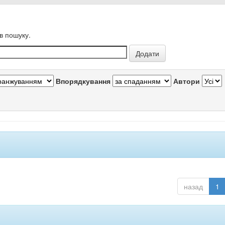
в пошуку.
Впорядкування
Автори
назад
1