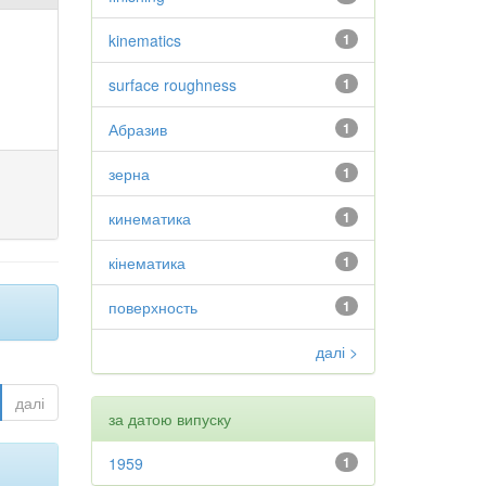
kinematics
1
surface roughness
1
Абразив
1
зерна
1
кинематика
1
кінематика
1
поверхность
1
далі >
далі
за датою випуску
1959
1