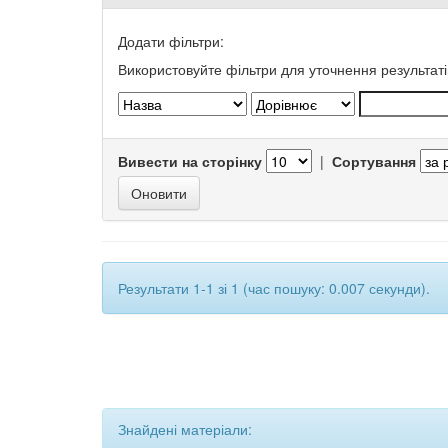
Додати фільтри:
Використовуйте фільтри для уточнення результаті
Вивести на сторінку
|
Сортування
Результати 1-1 зі 1 (час пошуку: 0.007 секунди).
Знайдені матеріали: