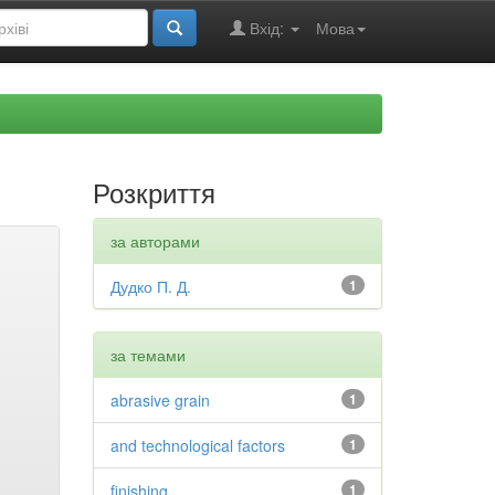
Вхід:
Мова
Розкриття
за авторами
Дудко П. Д.
1
за темами
abrasive grain
1
and technological factors
1
finishing
1