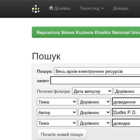
Домівка
Перегляд
Довідка
Skip
navigation
Repository Simon Kuznets Kharkiv National Uni
Пошук
Пошук:
запит
Поточні фільтри:
Почати новий пошук