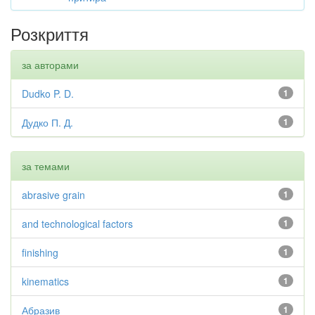
Розкриття
за авторами
Dudko P. D.
1
Дудко П. Д.
1
за темами
abrasive grain
1
and technological factors
1
finishing
1
kinematics
1
Абразив
1