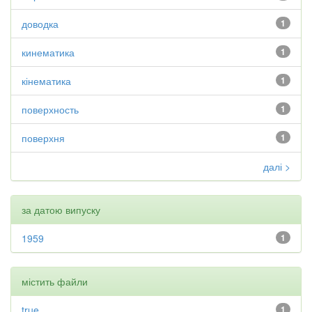
доводка
1
кинематика
1
кінематика
1
поверхность
1
поверхня
1
далі >
за датою випуску
1959
1
містить файли
true
1