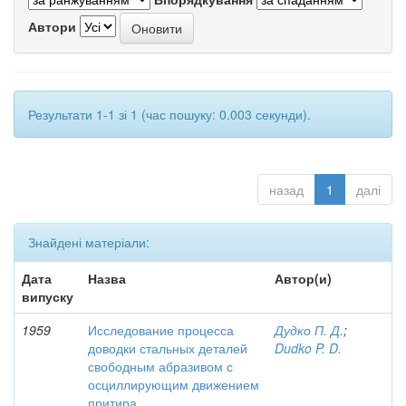
Автори
Результати 1-1 зі 1 (час пошуку: 0.003 секунди).
назад
1
далі
Знайдені матеріали:
Дата
Назва
Автор(и)
випуску
1959
Исследование процесса
Дудко П. Д.
;
доводки стальных деталей
Dudko P. D.
свободным абразивом с
осциллирующим движением
притира