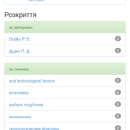
Розкриття
за авторами
Dudko P. D.
2
Дудко П. Д.
2
за темами
and technological factors
2
kinematics
2
surface roughness
2
кинематика
2
технологические факторы
2