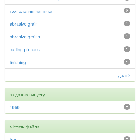
технологічні чинники
2
abrasive grain
1
abrasive grains
1
cutting process
1
finishing
1
далі >
за датою випуску
1959
2
містить файли
true
2