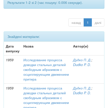
Результати 1-2 зі 2 (час пошуку: 0.006 секунди).
назад
1
далі
Знайдені матеріали:
Дата
Назва
Автор(и)
випуску
1959
Исследование процесса
Дудко П. Д.
;
доводки стальных деталей
Dudko P. D.
свободным абразивом с
осциллирующим движением
притира
1959
Исследование процесса
Дудко П. Д.
;
доводки стальных деталей
Dudko P. D.
свободным абразивом с
осциллирующим движением
притира