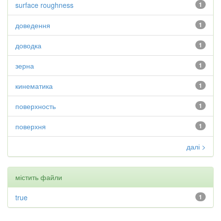
surface roughness
1
доведення
1
доводка
1
зерна
1
кинематика
1
поверхность
1
поверхня
1
далі >
містить файли
true
1