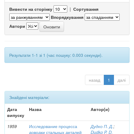
Вивести на сторінку
|
Сортування
Впорядкування
Автори
Результати 1-1 зі 1 (час пошуку: 0.003 секунди).
назад
1
далі
Знайдені матеріали:
Дата
Назва
Автор(и)
випуску
1959
Исследование процесса
Дудко П. Д.
;
доводки стальных деталей
Dudko P. D.