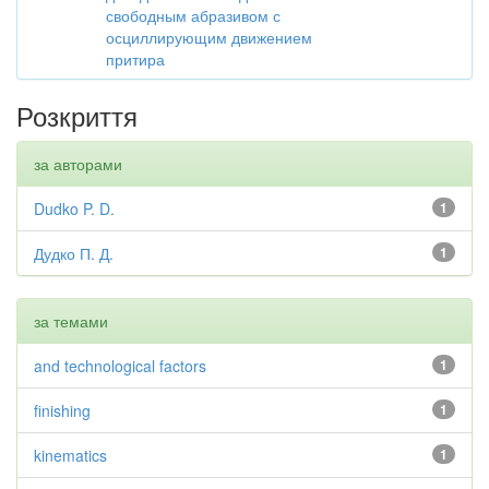
свободным абразивом с
осциллирующим движением
притира
Розкриття
за авторами
Dudko P. D.
1
Дудко П. Д.
1
за темами
and technological factors
1
finishing
1
kinematics
1