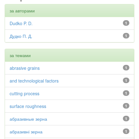
за авторами
Dudko P. D.
1
Дудко П. Д.
1
за темами
abrasive grains
1
and technological factors
1
cutting process
1
surface roughness
1
абразивные зерна
1
абразивні зерна
1