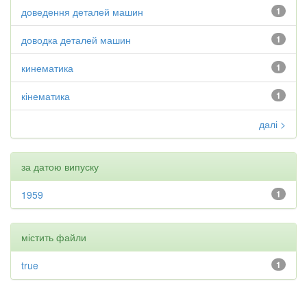
доведення деталей машин
1
доводка деталей машин
1
кинематика
1
кінематика
1
далі >
за датою випуску
1959
1
містить файли
true
1