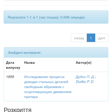
Результати 1-1 зі 1 (час пошуку: 0.006 секунди).
назад
1
далі
Знайдені матеріали:
Дата
Назва
Автор(и)
випуску
1959
Исследование процесса
Дудко П. Д.
;
доводки стальных деталей
Dudko P. D.
свободным абразивом с
осциллирующим движением
притира
Розкриття