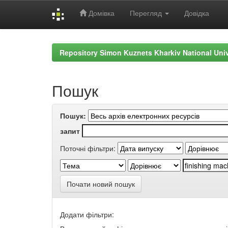
Домівка
Перегляд
Довідка
Skip
navigation
Repository Simon Kuznets Kharkiv National Uni
Пошук
Пошук:
запит
Поточні фільтри:
Почати новий пошук
Додати фільтри: