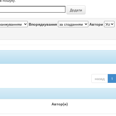
в пошуку.
Впорядкування
Автори
назад
1
Автор(и)