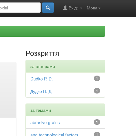
Вхід:
Мова
Розкриття
за авторами
Dudko P. D.
1
Дудко П. Д.
1
за темами
abrasive grains
1
and technological factors
1