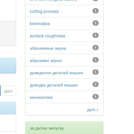
cutting process
1
kinematics
1
surface roughness
1
абразивные зерна
1
абразивні зерна
1
доведення деталей машин
1
доводка деталей машин
1
далі
кинематика
1
далі >
за датою випуску