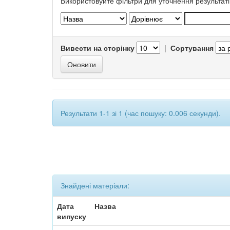
Використовуйте фільтри для уточнення результаті
Вивести на сторінку
|
Сортування
Результати 1-1 зі 1 (час пошуку: 0.006 секунди).
Знайдені матеріали:
Дата
Назва
випуску