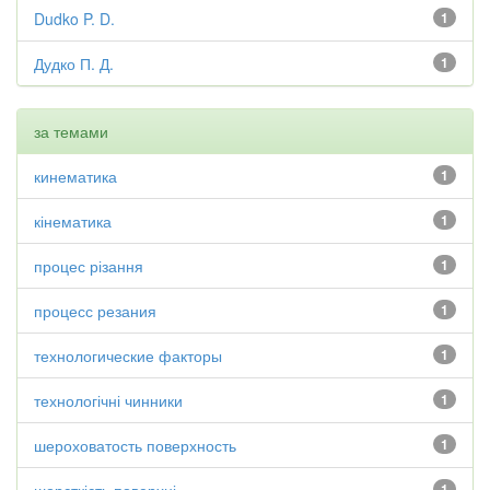
Dudko P. D.
1
Дудко П. Д.
1
за темами
кинематика
1
кінематика
1
процес різання
1
процесс резания
1
технологические факторы
1
технологічні чинники
1
шероховатость поверхность
1
1