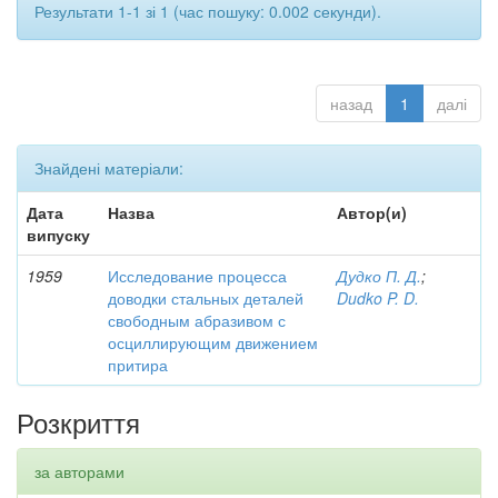
Результати 1-1 зі 1 (час пошуку: 0.002 секунди).
назад
1
далі
Знайдені матеріали:
Дата
Назва
Автор(и)
випуску
1959
Исследование процесса
Дудко П. Д.
;
доводки стальных деталей
Dudko P. D.
свободным абразивом с
осциллирующим движением
притира
Розкриття
за авторами