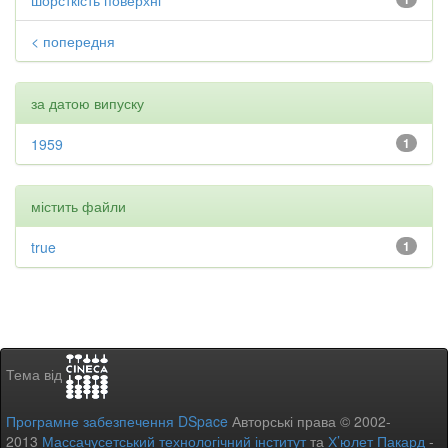
шорсткість поверхні
< попередня
за датою випуску
1959
1
містить файли
true
1
Тема від
Програмне забезпечення DSpace
Авторські права © 2002-
2013
Массачусетський технологічний інститут
та
Х’юлет Пакард
-