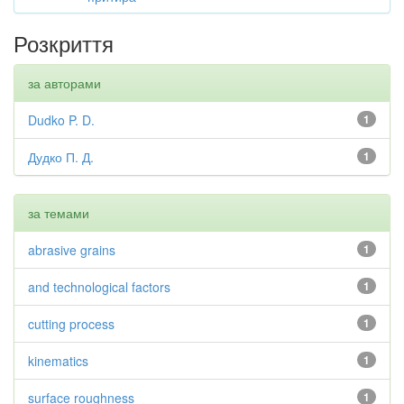
Розкриття
за авторами
Dudko P. D.
1
Дудко П. Д.
1
за темами
abrasive grains
1
and technological factors
1
cutting process
1
kinematics
1
surface roughness
1