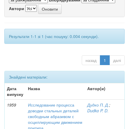
Автори
Результати 1-1 зі 1 (час пошуку: 0.004 секунди).
назад
1
далі
Знайдені матеріали:
Дата
Назва
Автор(и)
випуску
1959
Исследование процесса
Дудко П. Д.
;
доводки стальных деталей
Dudko P. D.
свободным абразивом с
осциллирующим движением
притира