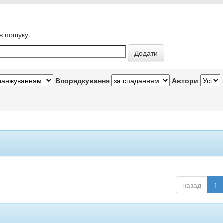
в пошуку.
Впорядкування
Автори
назад
1