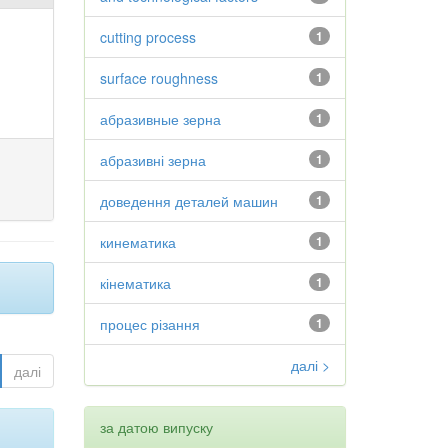
cutting process
1
surface roughness
1
абразивные зерна
1
абразивні зерна
1
доведення деталей машин
1
кинематика
1
кінематика
1
процес різання
1
далі >
далі
за датою випуску