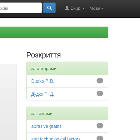
Вхід:
Мова
Розкриття
за авторами
Dudko P. D.
1
Дудко П. Д.
1
за темами
abrasive grains
1
and technological factors
1