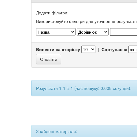
Додати фільтри:
Використовуйте фільтри для уточнення результаті
Вивести на сторінку
|
Сортування
Результати 1-1 зі 1 (час пошуку: 0.008 секунди).
Знайдені матеріали: