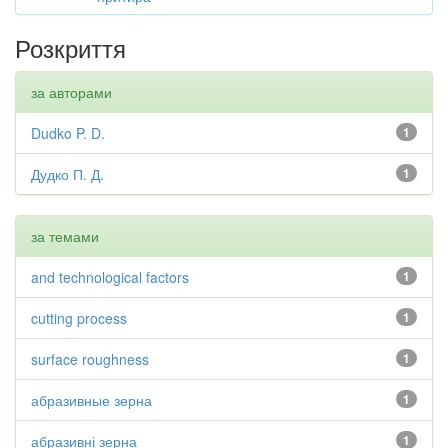
Розкриття
за авторами
Dudko P. D.
1
Дудко П. Д.
1
за темами
and technological factors
1
cutting process
1
surface roughness
1
абразивные зерна
1
абразивні зерна
1