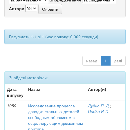
Автори
Результати 1-1 зі 1 (час пошуку: 0.002 секунди).
назад
1
далі
Знайдені матеріали:
Дата
Назва
Автор(и)
випуску
1959
Исследование процесса
Дудко П. Д.
;
доводки стальных деталей
Dudko P. D.
свободным абразивом с
осциллирующим движением
притира