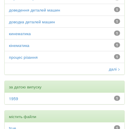
доведення деталей машин
1
доводка деталей машин
1
кинематика
1
кінематика
1
процес різання
1
далі >
за датою випуску
1959
1
містить файли
true
1