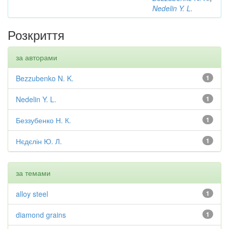
Nedelin Y. L.
Розкриття
за авторами
Bezzubenko N. K.
1
Nedelin Y. L.
1
Беззубенко Н. К.
1
Нєдєлін Ю. Л.
1
за темами
alloy steel
1
diamond grains
1