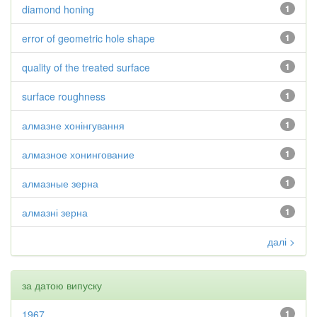
diamond honing
1
error of geometric hole shape
1
quality of the treated surface
1
surface roughness
1
алмазне хонінгування
1
алмазное хонингование
1
алмазные зерна
1
алмазні зерна
1
далі >
за датою випуску
1967
1