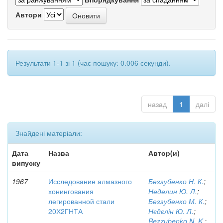
Автори
Результати 1-1 зі 1 (час пошуку: 0.006 секунди).
назад
1
далі
Знайдені матеріали:
Дата
Назва
Автор(и)
випуску
1967
Исследование алмазного
Беззубенко Н. К.
;
хонингования
Неделин Ю. Л.
;
легированной стали
Беззубенко М. К.
;
20Х2ГНТА
Нєдєлін Ю. Л.
;
Bezzubenko N. K.
;