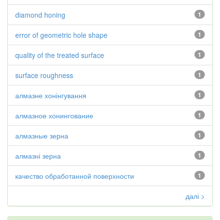
diamond honing
1
error of geometric hole shape
1
quality of the treated surface
1
surface roughness
1
алмазне хонінгування
1
алмазное хонингование
1
алмазные зерна
1
алмазні зерна
1
качество обработанной поверхности
1
далі >