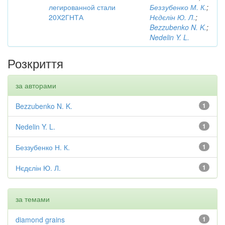
легированной стали
Беззубенко М. К.
;
20Х2ГНТА
Нєдєлін Ю. Л.
;
Bezzubenko N. K.
;
Nedelin Y. L.
Розкриття
за авторами
Bezzubenko N. K.
1
Nedelin Y. L.
1
Беззубенко Н. К.
1
Нєдєлін Ю. Л.
1
за темами
diamond grains
1