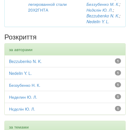
легированной стали
Беззубенко М. К.
;
20Х2ГНТА
Нєдєлін Ю. Л.
;
Bezzubenko N. K.
;
Nedelin Y. L.
Розкриття
за авторами
Bezzubenko N. K.
1
Nedelin Y. L.
1
Беззубенко Н. К.
1
Неделин Ю. Л.
1
Нєдєлін Ю. Л.
1
за темами