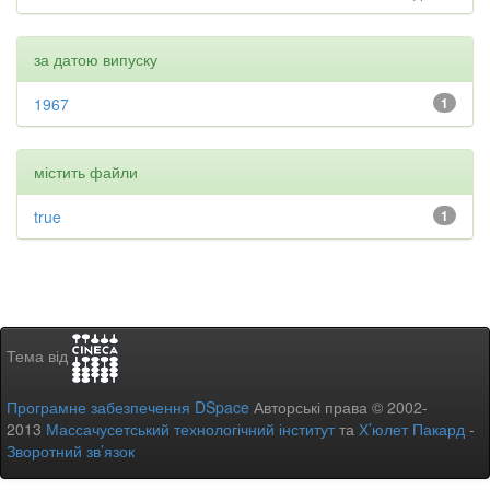
за датою випуску
1967
1
містить файли
true
1
Тема від
Програмне забезпечення DSpace
Авторські права © 2002-
2013
Массачусетський технологічний інститут
та
Х’юлет Пакард
-
Зворотний зв’язок