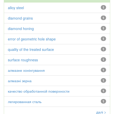
alloy steel
1
diamond grains
1
diamond honing
1
error of geometric hole shape
1
quality of the treated surface
1
surface roughness
1
алмазне хонінгування
1
алмазні зерна
1
качество обработанной поверхности
1
легированная сталь
1
далі >