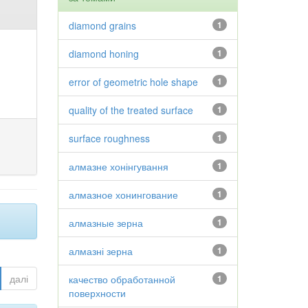
diamond grains
1
diamond honing
1
error of geometric hole shape
1
quality of the treated surface
1
surface roughness
1
алмазне хонінгування
1
алмазное хонингование
1
алмазные зерна
1
алмазні зерна
1
далі
качество обработанной
1
поверхности