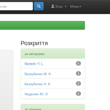
Вхід:
Мова
Розкриття
за авторами
Nedelin Y. L.
1
Беззубенко М. К.
1
Беззубенко Н. К.
1
Неделин Ю. Л.
1
за темами