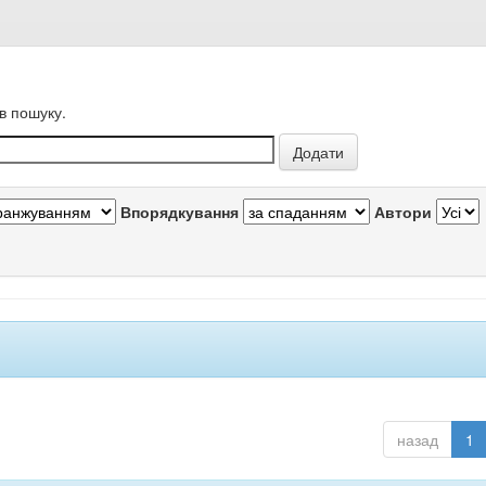
в пошуку.
Впорядкування
Автори
назад
1