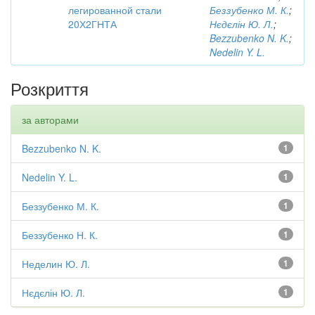
легированной стали
Беззубенко М. К.
;
20Х2ГНТА
Нєдєлін Ю. Л.
;
Bezzubenko N. K.
;
Nedelin Y. L.
Розкриття
за авторами
Bezzubenko N. K.
1
Nedelin Y. L.
1
Беззубенко М. К.
1
Беззубенко Н. К.
1
Неделин Ю. Л.
1
Нєдєлін Ю. Л.
1