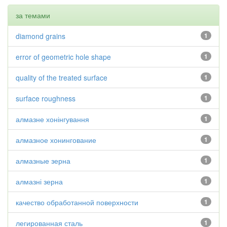
за темами
diamond grains
1
error of geometric hole shape
1
quality of the treated surface
1
surface roughness
1
алмазне хонінгування
1
алмазное хонингование
1
алмазные зерна
1
алмазні зерна
1
качество обработанной поверхности
1
легированная сталь
1