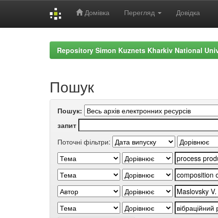
Домівка
Перегляд
Довідка
Skip
navigation
Repository Simon Kuznets Kharkiv National Uni
Пошук
Пошук:
запит
Поточні фільтри: