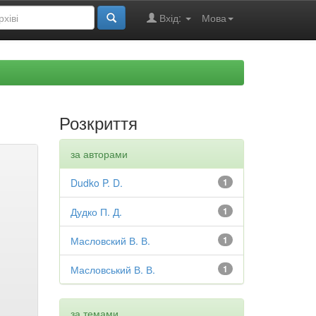
Вхід:
Мова
Розкриття
за авторами
Dudko P. D.
1
Дудко П. Д.
1
Масловский В. В.
1
Масловський В. В.
1
за темами