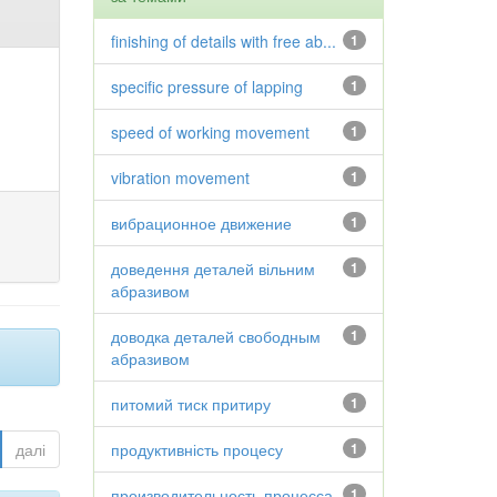
finishing of details with free ab...
1
specific pressure of lapping
1
speed of working movement
1
vibration movement
1
вибрационное движение
1
доведення деталей вільним
1
абразивом
доводка деталей свободным
1
абразивом
питомий тиск притиру
1
далі
продуктивність процесу
1
производительность процесса
1