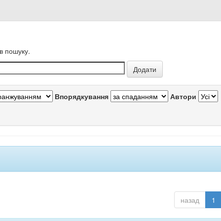
в пошуку.
Впорядкування
Автори
назад
1