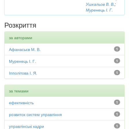
Ушкальов В. В.
;
Муренець І. Г.
Розкриття
за авторами
Афанасьєв М. В.
1
Муренець І. Г.
1
Іпполітова І. Я.
1
за темами
ефективність
1
розвиток систем управління
1
управлінські кадри
1