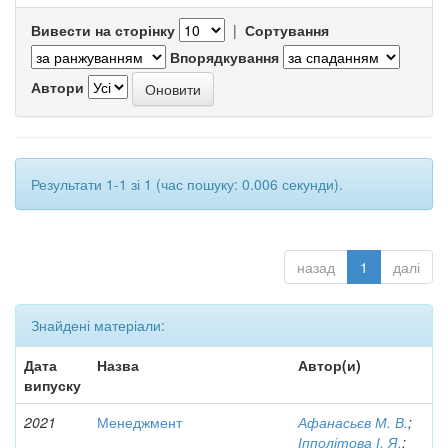
Вивести на сторінку
|
Сортування
Впорядкування
Автори
Результати 1-1 зі 1 (час пошуку: 0.006 секунди).
назад
1
далі
Знайдені матеріали:
Дата
Назва
Автор(и)
випуску
2021
Менеджмент
Афанасьєв М. В.
;
Іпполітова І. Я.
;