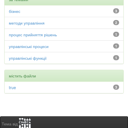
бізнес
3
методи управління
2
процес прийняття рішень
1
управлінські процеси
1
управлінські функції
1
містить файли
true
3
Тема від