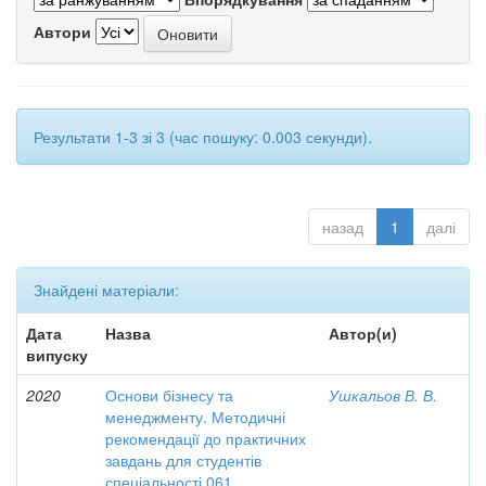
Автори
Результати 1-3 зі 3 (час пошуку: 0.003 секунди).
назад
1
далі
Знайдені матеріали:
Дата
Назва
Автор(и)
випуску
2020
Основи бізнесу та
Ушкальов В. В.
менеджменту. Методичні
рекомендації до практичних
завдань для студентів
спеціальності 061