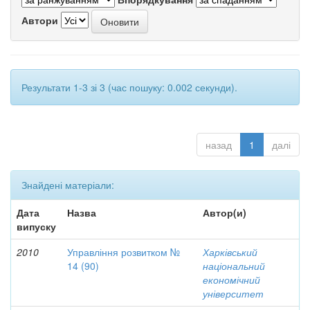
Автори
Результати 1-3 зі 3 (час пошуку: 0.002 секунди).
назад
1
далі
Знайдені матеріали:
Дата
Назва
Автор(и)
випуску
2010
Управління розвитком №
Харківський
14 (90)
національний
економічний
університет