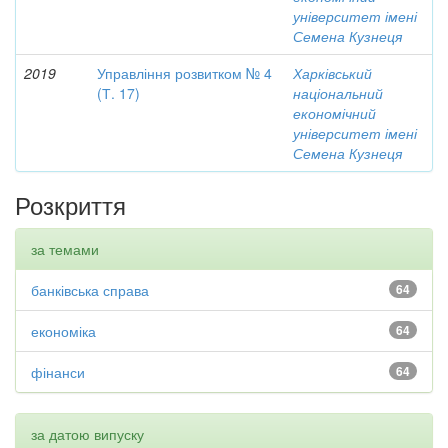
університет імені
Семена Кузнеця
2019
Управління розвитком № 4
Харківський
(Т. 17)
національний
економічний
університет імені
Семена Кузнеця
Розкриття
за темами
банківська справа
64
економіка
64
фінанси
64
за датою випуску