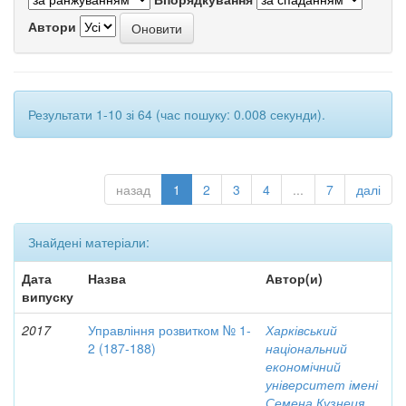
Автори
Результати 1-10 зі 64 (час пошуку: 0.008 секунди).
назад
1
2
3
4
...
7
далі
Знайдені матеріали:
Дата
Назва
Автор(и)
випуску
2017
Управління розвитком № 1-
Харківський
2 (187-188)
національний
економічний
університет імені
Семена Кузнеця