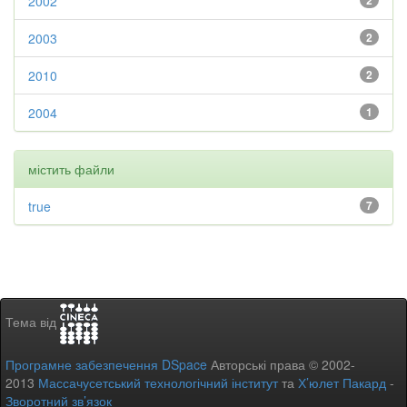
2002
2
2003
2
2010
2
2004
1
містить файли
true
7
Тема від
Програмне забезпечення DSpace
Авторські права © 2002-
2013
Массачусетський технологічний інститут
та
Х’юлет Пакард
-
Зворотний зв’язок