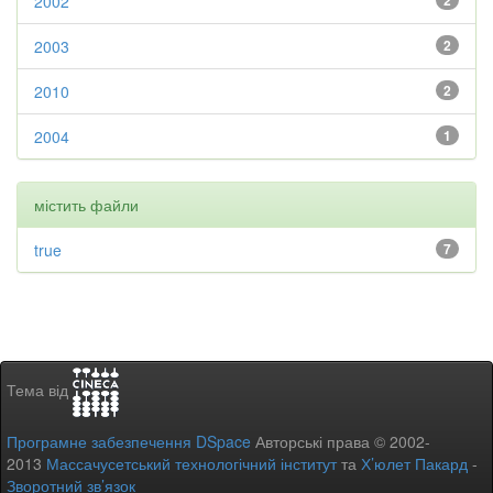
2002
2
2003
2
2010
2
2004
1
містить файли
true
7
Тема від
Програмне забезпечення DSpace
Авторські права © 2002-
2013
Массачусетський технологічний інститут
та
Х’юлет Пакард
-
Зворотний зв’язок