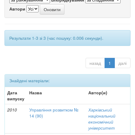
Автори
Результати 1-3 зі 3 (час пошуку: 0.006 секунди).
назад
1
далі
Знайдені матеріали:
Дата
Назва
Автор(и)
випуску
2010
Управління розвитком №
Харківський
14 (90)
національний
економічний
університет