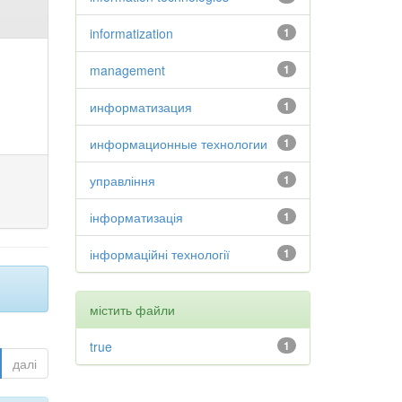
informatization
1
management
1
информатизация
1
информационные технологии
1
управління
1
інформатизація
1
інформаційні технології
1
містить файли
true
1
далі