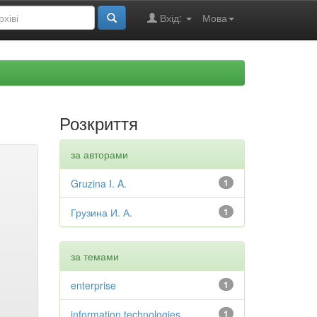
Вхід:
Мова
Розкриття
за авторами
Gruzina I. A.
1
Грузина И. А.
1
за темами
enterprise
1
information technologies
1