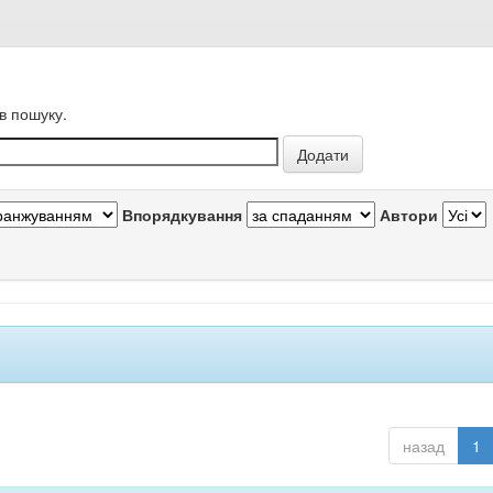
в пошуку.
Впорядкування
Автори
назад
1