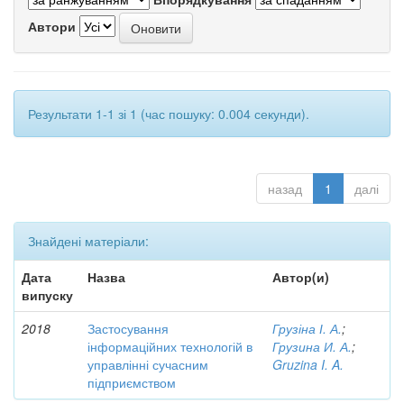
Автори
Результати 1-1 зі 1 (час пошуку: 0.004 секунди).
назад
1
далі
Знайдені матеріали:
Дата
Назва
Автор(и)
випуску
2018
Застосування
Грузіна І. А.
;
інформаційних технологій в
Грузина И. А.
;
управлінні сучасним
Gruzina I. A.
підприємством