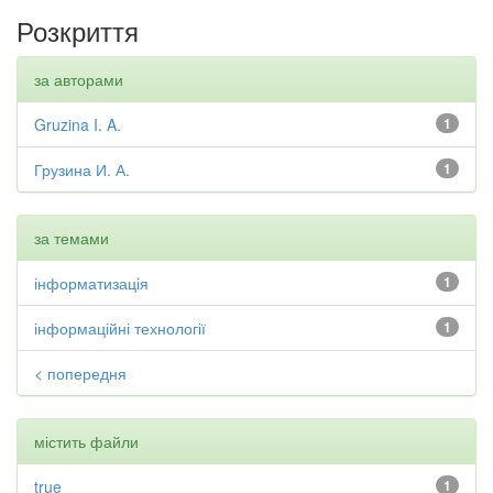
Розкриття
за авторами
Gruzina I. A.
1
Грузина И. А.
1
за темами
інформатизація
1
інформаційні технології
1
< попередня
містить файли
true
1