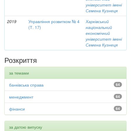
університет імені
Семена Кузнеця
2019
Управління розвитком № 4
Харківський
(Т. 17)
національний
економічний
університет імені
Семена Кузнеця
Розкриття
за темами
банківська справа
64
менеджмент
64
фінанси
64
за датою випуску