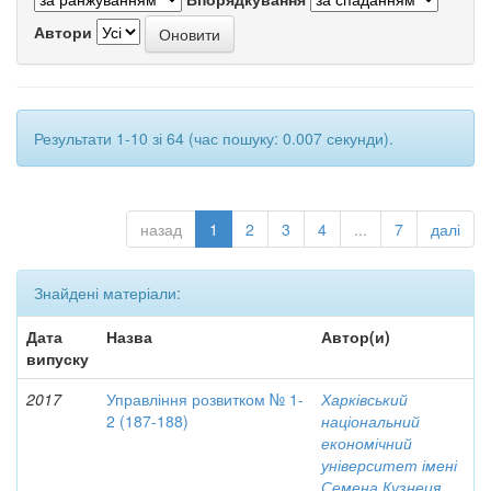
Автори
Результати 1-10 зі 64 (час пошуку: 0.007 секунди).
назад
1
2
3
4
...
7
далі
Знайдені матеріали:
Дата
Назва
Автор(и)
випуску
2017
Управління розвитком № 1-
Харківський
2 (187-188)
національний
економічний
університет імені
Семена Кузнеця