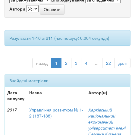
Автори
Результати 1-10 зі 211 (час пошуку: 0.004 секунди).
назад
1
2
3
4
...
22
далі
Знайдені матеріали:
Дата
Назва
Автор(и)
випуску
2017
Управління розвитком № 1-
Харківський
2 (187-188)
національний
економічний
університет імені
Семена Кузнеця