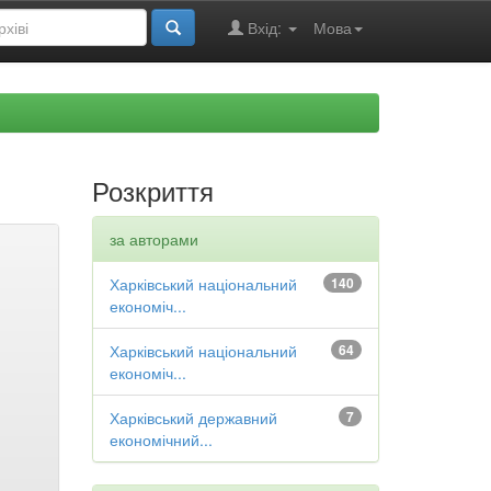
Вхід:
Мова
Розкриття
за авторами
Харківський національний
140
економіч...
Харківський національний
64
економіч...
Харківський державний
7
економічний...