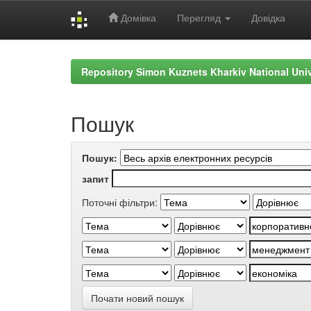
Домівка
Перегляд
Довідка
Skip
navigation
Repository Simon Kuznets Kharkiv National Uni
Пошук
Пошук:
запит
Поточні фільтри:
Почати новий пошук