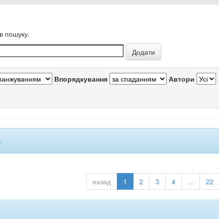
в пошуку.
Впорядкування
Автори
.
назад
1
2
3
4
...
22