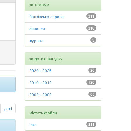
за темами
банківська справа
211
фінанси
210
журнал
3
за датою випуску
2020 - 2026
26
2010 - 2019
120
2002 - 2009
65
далі
містить файли
true
211