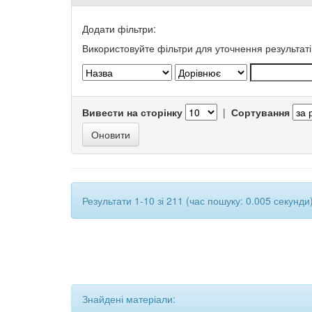
Додати фільтри:
Використовуйте фільтри для уточнення результаті
Вивести на сторінку
|
Сортування
Результати 1-10 зі 211 (час пошуку: 0.005 секунди)
Знайдені матеріали: