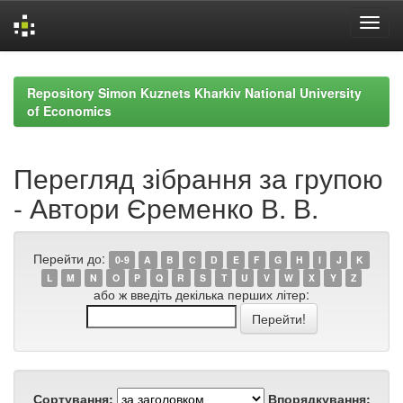
Skip
navigation
Repository Simon Kuznets Kharkiv National University
of Economics
Перегляд зібрання за групою
- Автори Єременко В. В.
Перейти до:
0-9
A
B
C
D
E
F
G
H
I
J
K
L
M
N
O
P
Q
R
S
T
U
V
W
X
Y
Z
або ж введіть декілька перших літер:
Сортування:
Впорядкування: