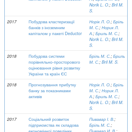
Norik L. O.
;
Bril M.
S.
2017
Побудова кластеризації
Норік Л. О.
;
Бріль
банків з іноземним
М. С.
;
Норик Л.
капіталом у пакеті Deductor
А.
;
Бриль М. С.
;
Norik L. O.
;
Bril M.
S.
2018
Побудова системи
Бріль М. С.
;
Бриль
порівняльно-просторового
М. С.
;
Bril M. S.
оцінювання рівня розвитку
України та країн ЄС
2018
Прогнозування прибутку
Норік Л. О.
;
Бріль
банку за показниками
М. С.
;
Норик Л.
активів
А.
;
Бриль М. С.
;
Norik L. O.
;
Bril M.
S.
2017
Соціальний розвиток
Пивавар І. В.
;
підприємства як складова
Бріль М. С.
;
економічної поведінки
Пивавар И. В.
;