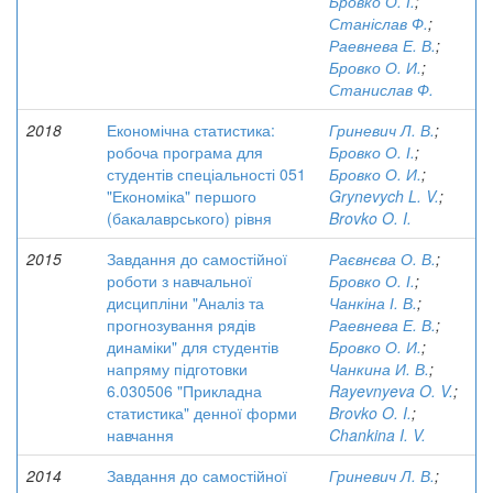
Бровко О. І.
;
Станіслав Ф.
;
Раевнева Е. В.
;
Бровко О. И.
;
Станислав Ф.
2018
Економічна статистика:
Гриневич Л. В.
;
робоча програма для
Бровко О. І.
;
студентів спеціальності 051
Бровко О. И.
;
"Економіка" першого
Grynevych L. V.
;
(бакалаврського) рівня
Brovko O. I.
2015
Завдання до самостійної
Раєвнєва О. В.
;
роботи з навчальної
Бровко О. І.
;
дисципліни "Аналіз та
Чанкіна І. В.
;
прогнозування рядів
Раевнева Е. В.
;
динаміки" для студентів
Бровко О. И.
;
напряму підготовки
Чанкина И. В.
;
6.030506 "Прикладна
Rayevnyeva O. V.
;
статистика" денної форми
Brovko O. I.
;
навчання
Chankina I. V.
2014
Завдання до самостійної
Гриневич Л. В.
;