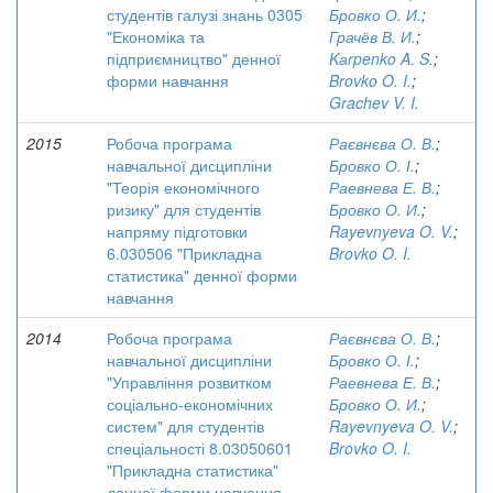
студентів галузі знань 0305
Бровко О. И.
;
"Економіка та
Грачёв В. И.
;
підприємництво" денної
Kаrpenko A. S.
;
форми навчання
Brovko O. I.
;
Grachev V. I.
2015
Робоча програма
Раєвнєва О. В.
;
навчальної дисципліни
Бровко О. І.
;
"Теорія економічного
Раевнева Е. В.
;
ризику" для студентів
Бровко О. И.
;
напряму підготовки
Rayevnyeva O. V.
;
6.030506 "Прикладна
Brovko O. I.
статистика" денної форми
навчання
2014
Робоча програма
Раєвнєва О. В.
;
навчальної дисципліни
Бровко О. І.
;
"Управління розвитком
Раевнева Е. В.
;
соціально-економічних
Бровко О. И.
;
систем" для студентів
Rayevnyeva O. V.
;
спеціальності 8.03050601
Brovko O. I.
"Прикладна статистика"
денної форми навчання