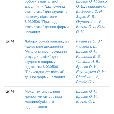
роботи з навчальної
Бровко О. І.
;
Зірко
дисципліни "Економічна
О. В.
;
Гриневич Л.
статистика" для студентів
В.
;
Бровко О. И.
;
напряму підготовки
Зирко Е. В.
;
6.030506 "Прикладна
Grynevych L. V.
;
статистика" денної форми
Brovko O. I.
;
Zirko
навчання
O. V.
2014
Лабораторний практикум з
Раєвнєва О. В.
;
навчальної дисципліни
Чанкіна І. В.
;
"Аналіз та прогнозування
Бровко О. І.
;
рядів динаміки" для
Раевнева Е. В.
;
студентів напряму
Чанкина И. В.
;
підготовки 6.030506
Бровко О. И.
;
"Прикладна статистика"
Rayevnyeva O. V.
;
денної форми навчання
Chankina I. V.
;
Brovko O. I.
2014
Механізм управління
Бровко О. І.
;
кризовими ситуаціями
Бровко О. И.
;
машинобудівного
Brovko O. I.
підприємства