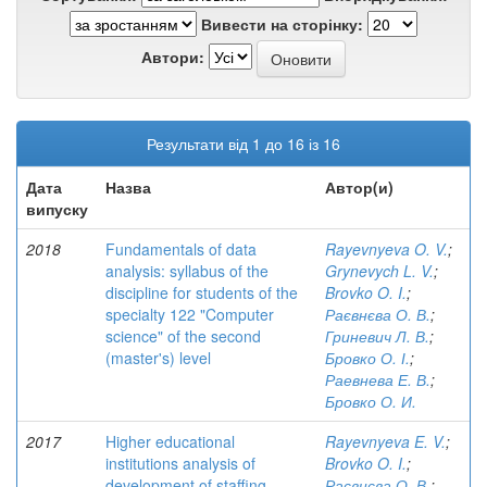
Вивести на сторінку:
Автори:
Результати від 1 до 16 із 16
Дата
Назва
Автор(и)
випуску
2018
Fundamentals of data
Rayevnyeva O. V.
;
analysis: syllabus of the
Grynevych L. V.
;
discipline for students of the
Brovko O. I.
;
specialty 122 "Computer
Раєвнєва О. В.
;
science" of the second
Гриневич Л. В.
;
(master's) level
Бровко О. І.
;
Раевнева Е. В.
;
Бровко О. И.
2017
Higher educational
Rayevnyeva E. V.
;
institutions analysis of
Brovko O. I.
;
development of staffing
Раєвнєва О. В.
;