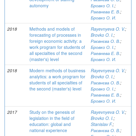
autonomy
Бровко О. І.
;
Раевнева Е. В.
;
Бровко О. И.
2018
Methods and models of
Rayevnyeva O. V.
;
forecasting of processes in
Brovko O. I.
;
foreign economic activity: a
Раєвнєва О. В.
;
work program for students of
Бровко О. І.
;
all specialties of the second
Раевнева Е. В.
;
(master's) level
Бровко О. И.
2018
Modern methods of business
Rayevnyeva O. V.
;
analytics: a work program for
Brovko O. I.
;
students of all specialties of
Раєвнєва О. В.
;
the second (master's) level
Бровко О. І.
;
Раевнева Е. В.
;
Бровко О. И.
2017
Study on the genesis of
Rayevnyeva O. V.
;
legislation in the field of
Brovko O. I.
;
education: global and
Stanislav F.
;
national experience
Раєвнєва О. В.
;