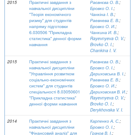
2015
Практичні завдання з
Раєвнєва О. В.
;
навчальної дисципліни
Бровко О. І.
;
"Теорія економічного
Чанкіна І. В.
;
ризику" для студентів
Раевнева Е. В.
;
напряму підготовки
Бровко О. И.
;
6.030506 "Прикладна
Чанкина И. В.
;
статистика" денної форми
Rayevnyeva O. V.
;
навчання
Brovko O. I.
;
Chankina I. V.
2015
Практичні завдання з
Раєвнєва О. В.
;
навчальної дисципліни
Бровко О. І.
;
"Управління розвитком
Дериховська В. І.
;
соціально-економічних
Раевнева Е. В.
;
систем" для студентів
Бровко О. И.
;
спеціальності 8.03050601
Дериховская В. И.
;
"Прикладна статистика"
Rayevnyeva O. V.
;
денної форми навчання
Brovko O. I.
;
Derykhovska V. I.
2014
Практичні завдання з
Карпенко А. С.
;
навчальної дисципліни
Бровко О. І.
;
"Фінансовий аналіз" для
Грачов В. І.
;