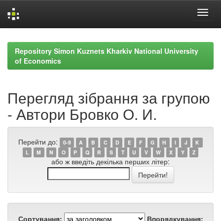
Skip
navigation
Repository Simon Kuznets Kharkiv National University
of Economics
Перегляд зібрання за групою
- Автори Бровко О. И.
Перейти до:
0-9
A
B
C
D
E
F
G
H
I
J
K
L
M
N
O
P
Q
R
S
T
U
V
W
X
Y
Z
або ж введіть декілька перших літер:
Сортування:
Впорядкування: