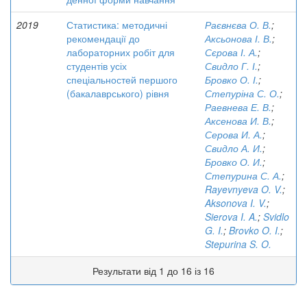
2019
Статистика: методичні
Раєвнєва О. В.
;
рекомендації до
Аксьонова І. В.
;
лабораторних робіт для
Сєрова І. А.
;
студентів усіх
Свидло Г. І.
;
спеціальностей першого
Бровко О. І.
;
(бакалаврського) рівня
Степуріна С. О.
;
Раевнева Е. В.
;
Аксенова И. В.
;
Серова И. А.
;
Свидло А. И.
;
Бровко О. И.
;
Степурина С. А.
;
Rayevnyeva O. V.
;
Aksonova I. V.
;
Sierova I. A.
;
Svidlo
G. I.
;
Brovko O. I.
;
Stepurina S. O.
Результати від 1 до 16 із 16