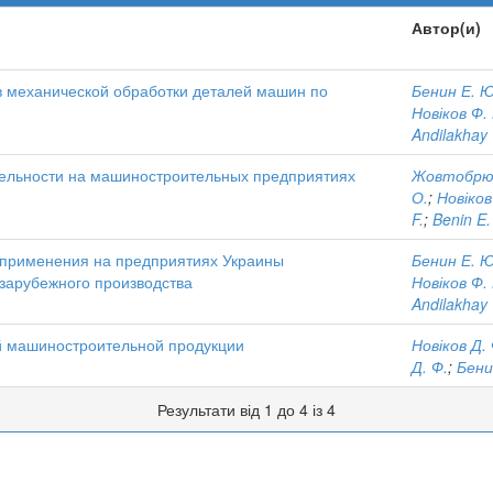
Автор(и)
 механической обработки деталей машин по
Бенин Е. Ю
Новіков Ф. 
Andilakhay 
ельности на машиностроительных предприятиях
Жовтобрюх
О.
;
Новіков
F.
;
Benin E.
 применения на предприятиях Украины
Бенин Е. Ю
зарубежного производства
Новіков Ф. 
Andilakhay 
й машиностроительной продукции
Новіков Д. 
Д. Ф.
;
Бени
Результати від 1 до 4 із 4