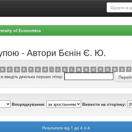
versity of Economics
упою - Автори Бєнін Є. Ю.
B
C
D
E
F
G
H
I
J
K
L
M
N
O
P
Q
R
S
T
 ж введіть декілька перших літер:
Впорядкування:
Вивести на сторінку:
Результати від 1 до 4 із 4