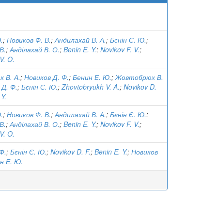
.
;
Новиков Ф. В.
;
Андилахай В. А.
;
Бєнін Є. Ю.
;
В.
;
Анділахай В. О.
;
Benin E. Y.
;
Novikov F. V.
;
V. O.
 В. А.
;
Новиков Д. Ф.
;
Бенин Е. Ю.
;
Жовтобрюх В.
 Д. Ф.
;
Бєнін Є. Ю.
;
Zhovtobryukh V. A.
;
Novikov D.
 Y.
.
;
Новиков Ф. В.
;
Андилахай В. А.
;
Бєнін Є. Ю.
;
В.
;
Анділахай В. О.
;
Benin E. Y.
;
Novikov F. V.
;
V. O.
Ф.
;
Бєнін Є. Ю.
;
Novikov D. F.
;
Benin E. Y.
;
Новиков
н Е. Ю.