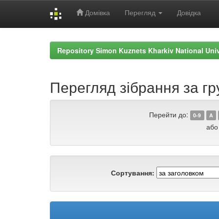
Домівка
Перегляд
Довідка
Skip
navigation
Repository Simon Kuznets Kharkiv National Uni
Перегляд зібрання за гр
Перейти до:
0-9
A
або
Сортування: