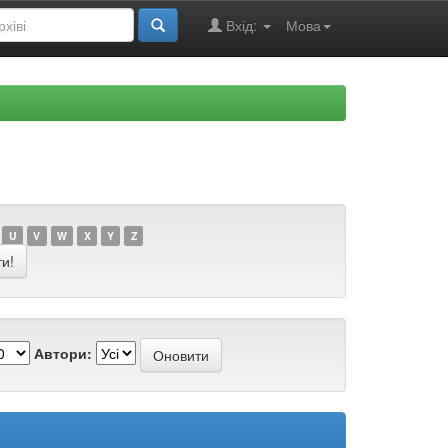
Вхід:
Мова
U
V
W
X
Y
Z
Автори: