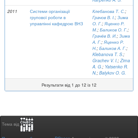
2011
Системи організації
Клебанова Т. С.
;
групової роботи в
Грачов В. І.
;
Зима
управлінні кафедрою ВНЗ
О. Г.
;
Яценко Р.
М.
;
Баликов О. Г.
;
Грачёв В. И.
;
Зима
А. Г.
;
Яценко Р.
Н.
;
Баликов А. Г.
;
Klebanova T. S.
;
Grachev V. I.
;
Zima
A. G.
;
Yatsenko R.
N.
;
Balykov O. G.
Результати від 1 до 12 із 12
Тема від