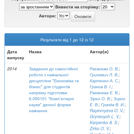
Вивести на сторінку:
Автори:
Результати від 1 до 12 із 12
Дата
Назва
Автор(и)
випуску
2014
Завдання до самостійної
Раєвнєва О. В.
;
роботи з навчальної
Гриневич Л. В.
;
дисципліни "Економіка та
Карпенко А. С.
;
бізнес" для студентів
Грачов В. І.
;
напряму підготовки
Раевнева Е. В.
;
6.050101 "Комп’ютерні
Зірко О. В.
;
Зирко
науки" денної форми
Е. В.
;
Грачёв В. И.
;
навчання
Rayevnyeva O. V.
;
Grynevych L. V.
;
Karpenko A. S.
;
Zirko O. V.
;