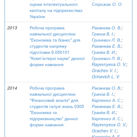
оцінки інтелектуального
Стрижак О. О.
капіталу на підприємствах
України
2013
Робоча програма
Раєвнєва О. В.
;
навчальної дисципліни
Грачов В. І.
;
"Економіка та бізнес" для
Гриневич Л. В.
;
студентів напряму
Раевнева Е. В.
;
підготовки 6.050101
Грачёв В. И.
;
"Комп’ютерні науки" денної
Гриневич Л. В.
;
форми навчання
Rayevnyeva O. V.
;
Grachev V. I.
;
Grinevich L. V.
2014
Робоча програма
Раєвнєва О. В.
;
навчальної дисципліни
Грачов В. І.
;
"Фінансовий аналіз" для
Карпенко А. С.
;
студентів галузі знань 0305
Раевнева Е. В.
;
"Економіка та
Грачёв В. И.
;
підприємництво" денної
Карпенко А. С.
;
форми навчання
Rayevnyeva O. V.
;
Grachev V. I.
;
Karpenko A. S.