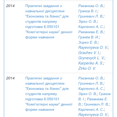
2014
Практичні завдання з
Раєвнєва О. В.
;
навчальної дисципліни
Грачов В. І.
;
"Економіка та бізнес" для
Гриневич Л. В.
;
студентів напряму
Зірко О. В.
;
підготовки 6.050101
Карпенко А. С.
;
"Комп'ютерні науки" денної
Раевнева Е. В.
;
форми навчання
Грачёв В. И.
;
Зирко Е. В.
;
Rayevnyeva O. V.
;
Grachev V. I.
;
Grynevych L. V.
;
Karpenko A. S.
;
Zirko O. V.
2014
Практичні завдання з
Раєвнєва О. В.
;
навчальної дисципліни
Гриневич Л. В.
;
"Економіка та бізнес" для
Карпенко А. С.
;
студентів напряму
Зірко О. В.
;
Грачов
підготовки 6.050101
В. І.
;
Раевнева Е.
"Комп'ютерні науки" денної
В.
;
Гриневич Л. В.
;
форми навчання
Карпенко А. С.
;
Rayevnyeva O. V.
;