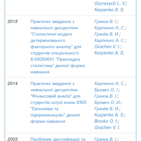
Grynevych L. V.
;
Karpenko A. S.
2015
Практичні завдання з
Грачов В. І.
;
навчальної дисципліни
Карпенко А. С.
;
"Статистичні моделі
Грачёв В. И.
;
детермінованого
Карпенко А. С.
;
факторного аналізу" для
Grachev V. I.
;
студентів спеціальності
Karpenko A. S.
8.03050601 "Прикладна
статистика" денної форми
навчання
2014
Практичні завдання з
Карпенко А. С.
;
навчальної дисципліни
Бровко О. І.
;
"Фінансовий аналіз" для
Грачов В. І.
;
студентів галузі знань 0305
Бровко О. И.
;
"Економіка та
Грачёв В. И.
;
підприємництво" денної
Kаrpenko A. S.
;
форми навчання
Brovko O. I.
;
Grachev V. I.
2003
Проблеми ідентифікації та
Грачов В. І.
;