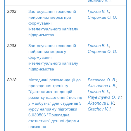
Grachev V. I.
2003
Застосування технологій
Грачов В. І.
;
нейронних мереж при
Стрижак О. О.
формуванні
інтелектуального капіталу
підприємства
2003
Застосування технологій
Грачов В. І.
;
нейронних мереж у
Стрижак О. О.
формуванні
інтелектуального капіталу
підприємства
2012
Методичні рекомендації до
Раєвнєва О. В.
;
проведення тренінгу
Аксьонова І. В.
;
"Діагностика тенденцій
Грачов В. І.
;
розвитку населення: погляд
Rayevnyeva O. V.
;
у майбутнє" для студентів 3
Aksonova I. V.
;
курсу напряму підготовки
Grachev V. I.
6.030506 "Прикладна
статистика" денної форми
навчання