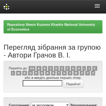
Skip
navigation
Repository Simon Kuznets Kharkiv National University
of Economics
Перегляд зібрання за групою
- Автори Грачов В. І.
Перейти до:
0-9
A
B
C
D
E
F
G
H
I
J
K
L
M
N
O
P
Q
R
S
T
U
V
W
X
Y
Z
або ж введіть декілька перших літер:
Сортування:
Впорядкування: