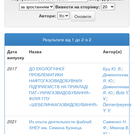
Вивести на сторінку:
Автори:
Результати від 1 до 2 із 2
Дата
Назва
Автор(и)
випуску
2017
ДО ЕКОЛОГІЧНОЇ
Буц Ю. В.
;
ПРОБЛЕМАТИКИ
Дементєєва
НАФТОГАЗОВИДОБУВНИХ
Я. Ю.
;
ПІДПРИЄМСТВ НА ПРИКЛАДІ
Дементеева
ПАТ»УКРАГАЗВИДОБУВАННЯ»
Я. Ю.
;
Buts Y.
ФІЛІЯ ГПУ
V.
;
«ШЕБЕЛИНКАГАЗВИДОБУВАННЯ»
Dementyeyeva
Y. Y.
2021
Из опыта деятельности фаблаб
Савченко Н.
ХНЕУ им. Семена Кузнеца
Ф.
;
Мягков В.
Ю.
;