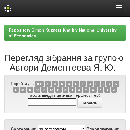
Skip
navigation
Repository Simon Kuznets Kharkiv National University
of Economics
Перегляд зібрання за групою
- Автори Дементеева Я. Ю.
Перейти до:
0-9
A
B
C
D
E
F
G
H
I
J
K
L
M
N
O
P
Q
R
S
T
U
V
W
X
Y
Z
або ж введіть декілька перших літер:
Сортування:
Впорядкування: