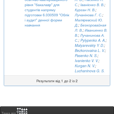
рівня "бакалавр" для
С.
;
Іванієнко В. В.
;
студентів напряму
Курган Н. В.
;
підготовки 6.030509 "Облік
Лучанінова Г. С.
;
і аудит" денної форми
Маляревский Ю.
навчання
Д.
;
Безкоровайная
Л. В.
;
Иваниенко В.
В.
;
Лучанинова А.
С.
;
Pylypenko A. A.
;
Malyarevskiy Y. D.
;
Bezkorovaina L. V.
;
Pasenko N. S.
;
Ivanienko V. V.
;
Kurgan N. V.
;
Luchaninova G. S.
Результати від 1 до 2 із 2
Тема від