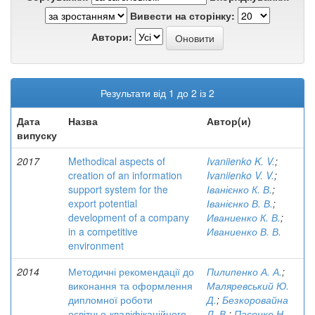
Вивести на сторінку:
Автори:
Результати від 1 до 2 із 2
Дата
Назва
Автор(и)
випуску
2017
Methodical aspects of
Ivaniienko K. V.
;
creation of an information
Ivaniienko V. V.
;
support system for the
Іванієнко К. В.
;
export potential
Іванієнко В. В.
;
development of a company
Иваниенко К. В.
;
in a competitive
Иваниенко В. В.
environment
2014
Методичні рекомендації до
Пилипенко А. А.
;
виконання та оформлення
Маляревський Ю.
дипломної роботи
Д.
;
Безкоровайна
освітньо-кваліфікаційного
Л. В.
;
Пасенко Н.