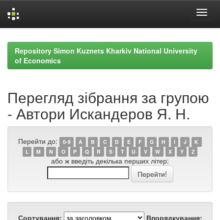
Skip
navigation
Repository Simon Kuznets Kharkiv National University
of Economics
Перегляд зібрання за групою
- Автори Искандеров Я. Н.
Перейти до:
0-9
A
B
C
D
E
F
G
H
I
J
K
L
M
N
O
P
Q
R
S
T
U
V
W
X
Y
Z
або ж введіть декілька перших літер:
Сортування:
Впорядкування: