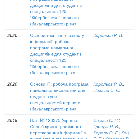
дисципліни для студентів
спеціальності 125
“Кібербезпека” першого
(бакалаврського) рівня
2020
Основи технічного захисту
Корольов Р. В.
інформації: робоча
програма навчальної
дисципліни для студентів
спеціальності 125
“Кібербезпека” першого
(бакалаврського) рівня
2020
Основи ІТ: робоча програма
Корольов Р. В.
;
навчальної дисципліни для
Погасій С. С.
студентів усіх
спеціальностей першого
(бакалаврського) рівня
2018
Пат. № 123375 Україна.
Євсеєв С. П.
;
Спосіб криптографічного
Грищук Р. В.
;
перетворення інформації з
Король О. Г.
;
Коц
використанням подовжених
Г. П.
;
Корольов Р.