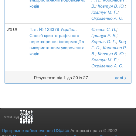
кодів
В.
;
Ковтун В. Ю.
;
Ковтун М. Г.
;
Охріменко А. О.
2018
Пат. № 123379 Україна.
Євсеєв С. П.
;
Спосіб криптографічного
Грищук Р. В.
;
перетворення інформації з
Король О. Г.
;
Коц
використанням укорочених
Г. П.
;
Корольов Р.
кодів
В.
;
Ковтун В. Ю.
;
Ковтун М. Г.
;
Охріменко А. О.
Результати від 1 до 20 із 27
далі >
Тема від
Програмне забезпечення DSpace
Авторські права © 2002-