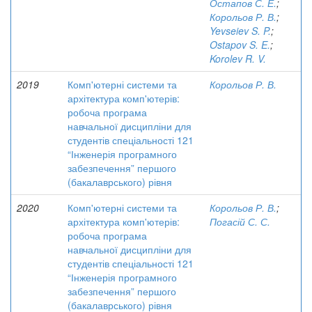
Остапов С. Е.
;
Корольов Р. В.
;
Yevseiev S. P.
;
Ostapov S. E.
;
Korolev R. V.
2019
Комп'ютерні системи та
Корольов Р. В.
архітектура комп'ютерів:
робоча програма
навчальної дисципліни для
студентів спеціальності 121
“Інженерія програмного
забезпечення” першого
(бакалаврського) рівня
2020
Комп'ютерні системи та
Корольов Р. В.
;
архітектура комп'ютерів:
Погасій С. С.
робоча програма
навчальної дисципліни для
студентів спеціальності 121
“Інженерія програмного
забезпечення” першого
(бакалаврського) рівня