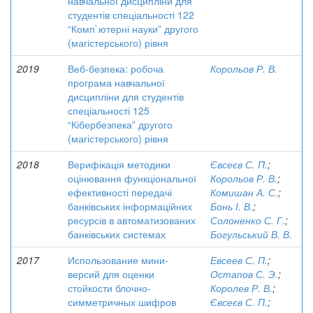
навчальної дисципліни для
студентів спеціальності 122
“Комп`ютерні науки” другого
(магістерського) рівня
2019
Веб-безпека: робоча
Корольов Р. В.
програма навчальної
дисципліни для студентів
спеціальності 125
“Кібербезпека” другого
(магістерського) рівня
2018
Верифікація методики
Євсеєв С. П.
;
оцінювання функціональної
Корольов Р. В.
;
ефективності передачі
Комишан А. С.
;
банківських інформаційних
Бонь І. В.
;
ресурсів в автоматизованих
Солоненко С. Г.
;
банківських системах
Богульський В. В.
2017
Использование мини-
Евсеев С. П.
;
версий для оценки
Остапов С. Э.
;
стойкости блочно-
Королев Р. В.
;
симметричных шифров
Євсеєв С. П.
;