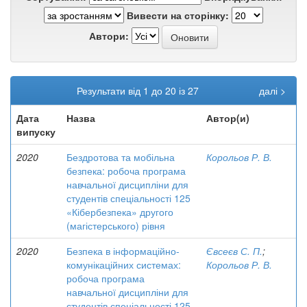
Вивести на сторінку:
Автори:
Результати від 1 до 20 із 27
далі >
Дата
Назва
Автор(и)
випуску
2020
Бездротова та мобільна
Корольов Р. В.
безпека: робоча програма
навчальної дисципліни для
студентів спеціальності 125
«Кібербезпека» другого
(магістерського) рівня
2020
Безпека в інформаційно-
Євсеєв С. П.
;
комунікаційних системах:
Корольов Р. В.
робоча програма
навчальної дисципліни для
студентів спеціальності 125