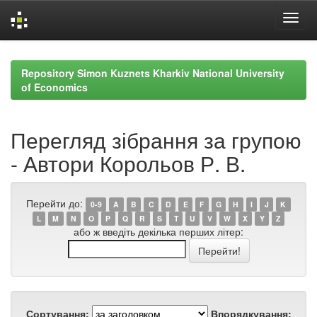
Skip
navigation
Repository Simon Kuznets Kharkiv National University
of Economics
Перегляд зібрання за групою
- Автори Корольов Р. В.
Перейти до:
0-9
A
B
C
D
E
F
G
H
I
J
K
L
M
N
O
P
Q
R
S
T
U
V
W
X
Y
Z
або ж введіть декілька перших літер:
Сортування:
Впорядкування: