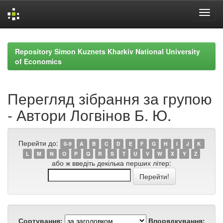
Skip
navigation
Repository Simon Kuznets Kharkiv National University
of Economics
Перегляд зібрання за групою
- Автори Логвінов Б. Ю.
Перейти до:
0-9
A
B
C
D
E
F
G
H
I
J
K
L
M
N
O
P
Q
R
S
T
U
V
W
X
Y
Z
або ж введіть декілька перших літер:
Сортування:
Впорядкування: