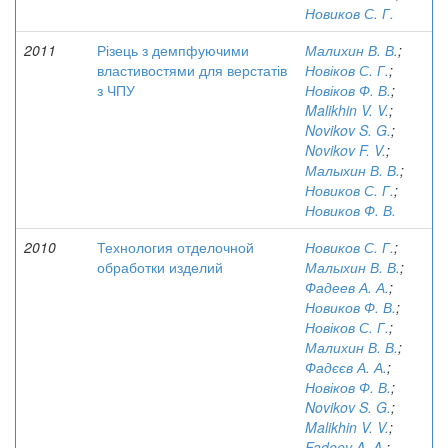
Новиков С. Г.
2011
Різець з демпфуючими
Малихин В. В.
;
властивостями для верстатів
Новіков С. Г.
;
з ЧПУ
Новіков Ф. В.
;
Malikhin V. V.
;
Novikov S. G.
;
Novikov F. V.
;
Малыхин В. В.
;
Новиков С. Г.
;
Новиков Ф. В.
2010
Технология отделочной
Новиков С. Г.
;
обработки изделий
Малыхин В. В.
;
Фадеев А. А.
;
Новиков Ф. В.
;
Новіков С. Г.
;
Малихин В. В.
;
Фадєєв А. А.
;
Новіков Ф. В.
;
Novikov S. G.
;
Malikhin V. V.
;
Fadeev A. A.
;