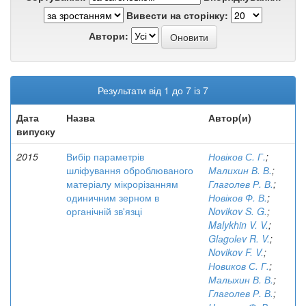
Вивести на сторінку:
Автори:
Результати від 1 до 7 із 7
Дата
Назва
Автор(и)
випуску
2015
Вибір параметрів
Новіков С. Г.
;
шліфування оброблюваного
Малихин В. В.
;
матеріалу мікрорізанням
Глаголев Р. В.
;
одиничним зерном в
Новіков Ф. В.
;
органічній зв'язці
Novikov S. G.
;
Malykhin V. V.
;
Glаgоlеv R. V.
;
Novikov F. V.
;
Новиков С. Г.
;
Малыхин В. В.
;
Глаголев Р. В.
;