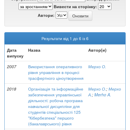
Вивести на сторінку:
Автори:
Результати від 1 до 6 із 6
Дата
Назва
Автор(и)
випуску
2007
Використання оперативного
Мерхо О.
рівня управління в процесі
трасфертного ціноутворення
2018
Організація та інформаційне
Мерхо О.
;
Мерхо
забезпечення управлінської
А.
;
Merho A.
діяльності: робоча програма
навчальної дисципліни для
студентів спеціальності 125
"Кібербезпека" першого
(бакалаврського) рівня