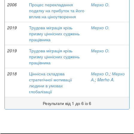
2006
Процес перекладання
Мерхо О.
податку на прибуток та його
вплив на ціноутворення
2019
Трудова міграція крізь
Мерхо О.
призму ціннісних суджень
працівника
2019
Трудова міграція крізь
Мерхо О.
призму ціннісних суджень
працівника
2018
Ціннісна складова
Мерхо О.
;
Мерхо
стратегічної мотивації
А.
;
Merho A.
людини в умовах
глобалізації
Результати від 1 до 6 із 6