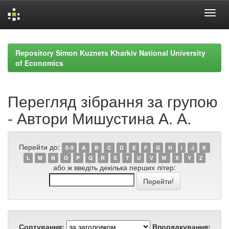
Skip
navigation
Repository Simon Kuznets Kharkiv National University
of Economics
Перегляд зібрання за групою
- Автори Мишустина А. А.
Перейти до:
0-9
A
B
C
D
E
F
G
H
I
J
K
L
M
N
O
P
Q
R
S
T
U
V
W
X
Y
Z
або ж введіть декілька перших літер:
Сортування:
Впорядкування: