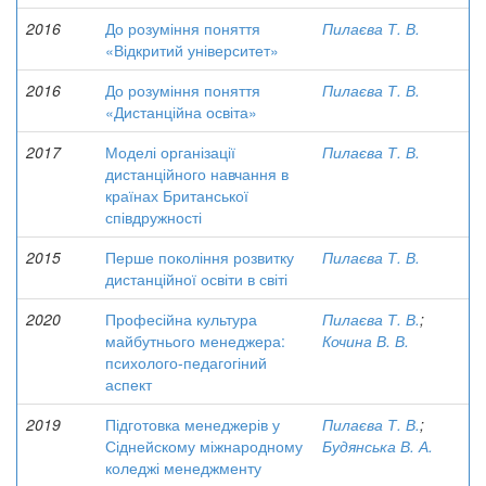
2016
До розуміння поняття
Пилаєва Т. В.
«Відкритий університет»
2016
До розуміння поняття
Пилаєва Т. В.
«Дистанційна освіта»
2017
Моделі організації
Пилаєва Т. В.
дистанційного навчання в
країнах Британської
співдружності
2015
Перше покоління розвитку
Пилаєва Т. В.
дистанційної освіти в світі
2020
Професійна культура
Пилаєва Т. В.
;
майбутнього менеджера:
Кочина В. В.
психолого-педагогіний
аспект
2019
Підготовка менеджерів у
Пилаєва Т. В.
;
Сіднейскому міжнародному
Будянська В. А.
коледжі менеджменту