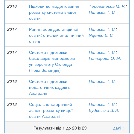
2016
Підходи до моделювання
Терованесов М. Р.
;
розвитку системи вищої
Пилаєва Т. В.
освіти
2017
Ранні теорії дистанційної
Пилаєва Т. В.
;
освіти: стислий аналітичний
Яценко В. В.
огляд
2017
Система підготовки
Пилаєва Т. В.
;
бакалаврів-менеджерів
Гончарова О. М.
університету Окленда
(Нова Зеландія)
2016
Система підготовки
Пилаєва Т. В.
педагогічних кадрів в
Австралії
2018
Соціально-історичний
Пилаєва Т. В.
;
аспект розвитку вищої
Будянська В. А.
освіти Австралії
Результати від 1 до 20 із 29
далі >