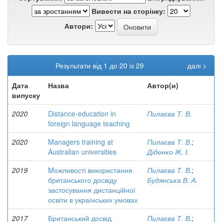
Вивести на сторінку:
Автори:
Результати від 1 до 20 із 29
далі >
Дата
Назва
Автор(и)
випуску
2020
Distance-education in
Пилаєва Т. В.
foreign language teaching
2020
Managers training at
Пилаєва Т. В.
;
Australian universities
Діденко Ж. І.
2019
Mожливості використання
Пилаєва Т. В.
;
британського досвіду
Будянська В. А.
застосування дистанційної
освіти в українських умовах
2017
Британський досвід
Пилаєва Т. В.
;