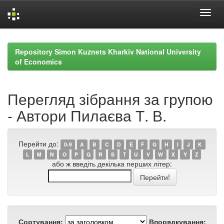
Skip
navigation
Repository Simon Kuznets Kharkiv National University
of Economics
Перегляд зібрання за групою
- Автори Пилаєва Т. В.
Перейти до:
0-9
A
B
C
D
E
F
G
H
I
J
K
L
M
N
O
P
Q
R
S
T
U
V
W
X
Y
Z
або ж введіть декілька перших літер:
Сортування:
Впорядкування: