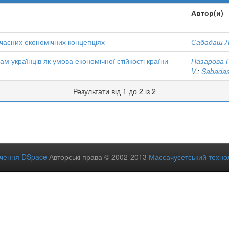
Автор(и)
учасних економічних концепціях
Сабадаш Л
м українців як умова економічної стійкості країни
Назарова Г
V.
;
Sabadas
Результати від 1 до 2 із 2
ечення DSpace
Авторські права © 2002-2013
Массачусетський технол