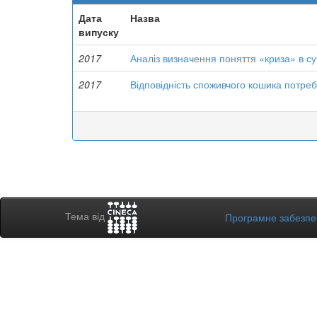
Дата
Назва
випуску
2017
Аналіз визначення поняття «криза» в с
2017
Відповідність споживчого кошика потреба
Тема від
Програмне забезп