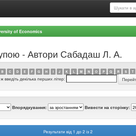
versity of Economics
упою - Автори Сабадаш Л. А.
B
C
D
E
F
G
H
I
J
K
L
M
N
O
P
Q
R
S
T
 ж введіть декілька перших літер:
Впорядкування:
Вивести на сторінку:
Результати від 1 до 2 із 2