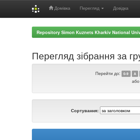
Домівка
Перегляд
Довідка
Skip
navigation
Repository Simon Kuznets Kharkiv National Uni
Перегляд зібрання за гр
Перейти до:
0-9
A
або
Сортування: