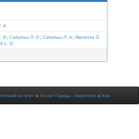
. А.
. В.
;
Сабадаш Л. О.
;
Сабадаш Л. А.
;
Nazarova G.
h L. O.
огічний інститут
та
Х’юлет Пакард
-
Зворотний зв’язок