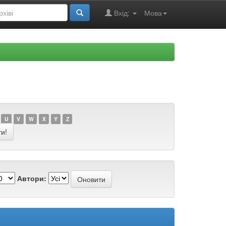
Вхід:
Мова
U
V
W
X
Y
Z
Автори: