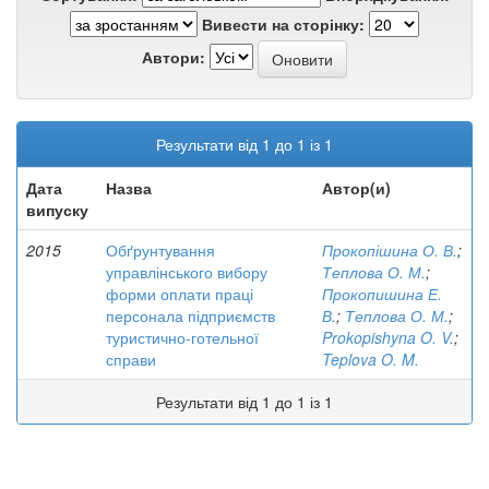
Вивести на сторінку:
Автори:
Результати від 1 до 1 із 1
Дата
Назва
Автор(и)
випуску
2015
Обґрунтування
Прокопішина О. В.
;
управлінського вибору
Теплова О. М.
;
форми оплати праці
Прокопишина Е.
персонала підприємств
В.
;
Теплова О. М.
;
туристично-готельної
Prokopishyna O. V.
;
справи
Teplova O. M.
Результати від 1 до 1 із 1