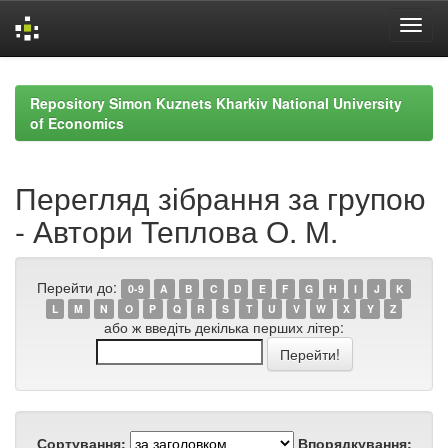
Skip
navigation
Repository Simon Kuznets Kharkiv National University
of Economics
Перегляд зібрання за групою
- Автори Теплова О. М.
Перейти до:
0-9
A
B
C
D
E
F
G
H
I
J
K
L
M
N
O
P
Q
R
S
T
U
V
W
X
Y
Z
або ж введіть декілька перших літер:
Сортування:
Впорядкування: