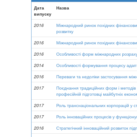
Дата
Назва
випуску
2016
Міжнародний ринок похідних фінансових
розвитку
2016
Міжнародний ринок похідних фінансових
2016
Особливості форм міжнародних розрахунк
2014
Особливості формування процесу адапт
2016
Переваги та недоліки застосування мі
2017
Поєднання традиційних форм і методів 
професійній підготовці майбутніх економ
2017
Роль транснаціональних корпорацій у ст
2017
Роль інноваційних процесів у функціонув
2016
Стратегічний інноваційний розвиток під