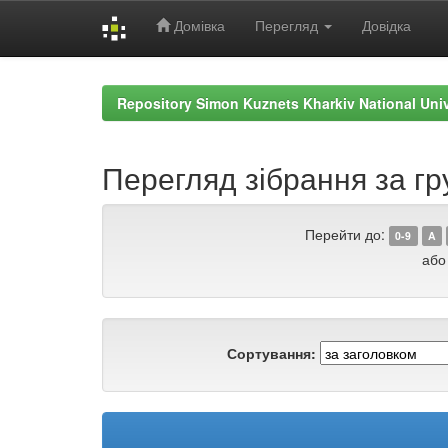
Домівка
Перегляд
Довідка
Skip
navigation
Repository Simon Kuznets Kharkiv National Uni
Перегляд зібрання за гр
Перейти до:
0-9
A
або
Сортування: