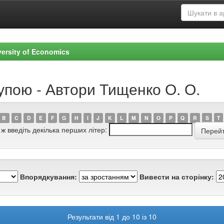
versity of Economics
упою - Автори Тищенко О. О.
B
C
D
E
F
G
H
I
J
K
L
M
N
O
P
Q
R
S
T
 ж введіть декілька перших літер:
Впорядкування:
Вивести на сторінку:
Результати від 1 до 10 із 10