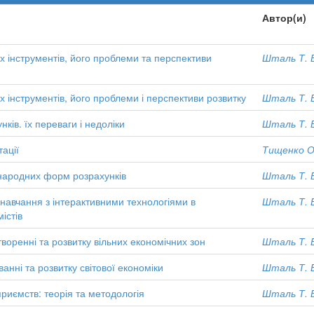
Автор(и)
 інструментів, його проблеми та перспективи
Шталь Т. 
 інструментів, його проблеми і перспективи розвитку
Шталь Т. 
ів. їх переваги і недоліки
Шталь Т. 
ації
Тищенко О
жнародних форм розрахунків
Шталь Т. 
навчання з інтерактивними технологіями в
Шталь Т. 
істів
воренні та розвитку вільних економічних зон
Шталь Т. 
анні та розвитку світової економіки
Шталь Т. 
приємств: теорія та методологія
Шталь Т. 