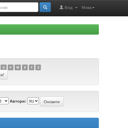
Вхід:
Мова
U
V
W
X
Y
Z
Автори: