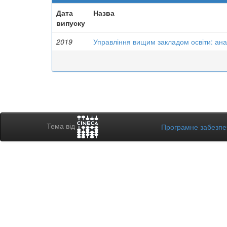
Дата
Назва
випуску
2019
Управління вищим закладом освіти: ана
Тема від
Програмне забезп