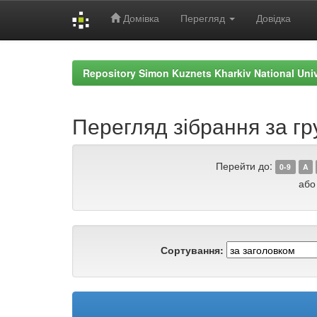
Домівка
Перегляд
Довідка
Skip
navigation
Repository Simon Kuznets Kharkiv National Uni
Перегляд зібрання за гр
Перейти до:
0-9
A
або
Сортування: