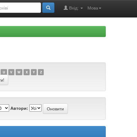
Вхід:
Мова
U
V
W
X
Y
Z
Автори: