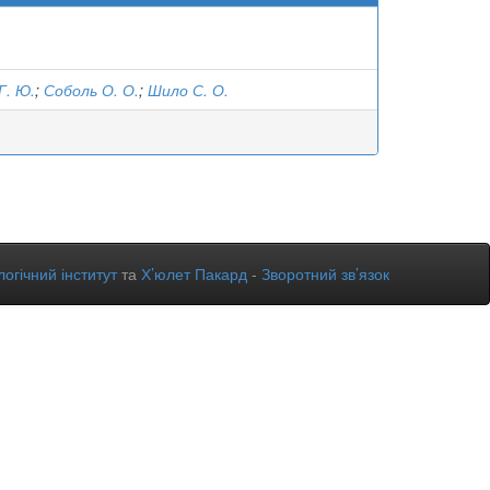
Г. Ю.
;
Соболь О. О.
;
Шило С. О.
огічний інститут
та
Х’юлет Пакард
-
Зворотний зв’язок