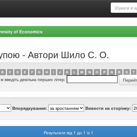
versity of Economics
упою - Автори Шило С. О.
B
C
D
E
F
G
H
I
J
K
L
M
N
O
P
Q
R
S
T
 ж введіть декілька перших літер:
Впорядкування:
Вивести на сторінку:
Результати від 1 до 1 із 1